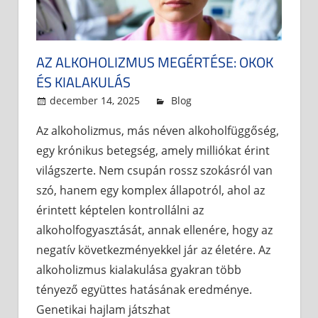
AZ ALKOHOLIZMUS MEGÉRTÉSE: OKOK
ÉS KIALAKULÁS
december 14, 2025
admin
Blog
Az alkoholizmus, más néven alkoholfüggőség,
egy krónikus betegség, amely milliókat érint
világszerte. Nem csupán rossz szokásról van
szó, hanem egy komplex állapotról, ahol az
érintett képtelen kontrollálni az
alkoholfogyasztását, annak ellenére, hogy az
negatív következményekkel jár az életére. Az
alkoholizmus kialakulása gyakran több
tényező együttes hatásának eredménye.
Genetikai hajlam játszhat