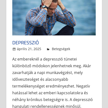
DEPRESSZIÓ
április 21, 2025
admin
Betegségek
Az embereknél a depresszió tünetei
különböző módokon jelenhetnek meg. Akár
zavarhatják a napi munkavégzést, mely
időveszteséget és alacsonyabb
termelékenységet eredményezhet. Negatív
hatással lehet az emberi kapcsolatokra és
néhány krónikus betegségre is. A depresszió
hangulati rendellenességnek minősül.