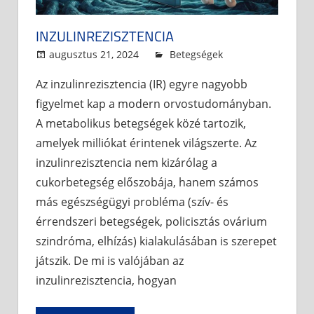
INZULINREZISZTENCIA
augusztus 21, 2024
admin
Betegségek
Az inzulinrezisztencia (IR) egyre nagyobb
figyelmet kap a modern orvostudományban.
A metabolikus betegségek közé tartozik,
amelyek milliókat érintenek világszerte. Az
inzulinrezisztencia nem kizárólag a
cukorbetegség előszobája, hanem számos
más egészségügyi probléma (szív- és
érrendszeri betegségek, policisztás ovárium
szindróma, elhízás) kialakulásában is szerepet
játszik. De mi is valójában az
inzulinrezisztencia, hogyan