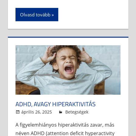
Olvasd tovább
ADHD, AVAGY HIPERAKTIVITÁS
április 26, 2025
admin
Betegségek
A figyelemhiányos hiperaktivitás zavar, más
néven ADHD (attention deficit hyperactivity