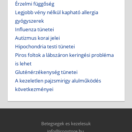
Érzelmi függőség
Legjobb vény nélkül kapható allergia
gyógyszerek
Influenza tünetei
Autizmus korai jelei
Hipochondria testi tünetei
Piros foltok a lábszáron keringési probléma
is lehet
Gluténérzékenység tünetei
A kezeletlen pajzsmirigy alulműködés
következményei
Betegsegek es kezelesuk
info@ironstore.hu.