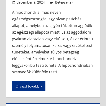
december 9, 2024
admin
Betegségek
A hipochondria, más néven
egészségszorongás, egy olyan pszichés
állapot, amelyben az egyén túlzottan aggódik
az egészségi állapota miatt. Ez az aggodalom
gyakran alaptalan vagy eltúlzott, és az érintett
személy folyamatosan keres vagy érzékel testi
tüneteket, amelyeket súlyos betegség
előjeleként értelmez. A hipochondria
leggyakoribb testi tünetei A hipochondriában
szenvedők különféle testi
Olvasd tovább