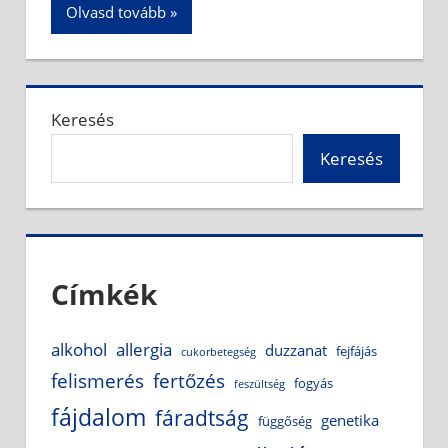
Olvasd tovább
Keresés
Keresés
Címkék
alkohol
allergia
duzzanat
fejfájás
cukorbetegség
felismerés
fertőzés
fogyás
feszültség
fájdalom
fáradtság
genetika
függőség