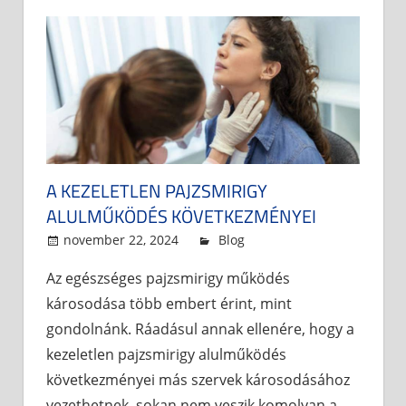
A KEZELETLEN PAJZSMIRIGY
ALULMŰKÖDÉS KÖVETKEZMÉNYEI
november 22, 2024
admin
Blog
Az egészséges pajzsmirigy működés
károsodása több embert érint, mint
gondolnánk. Ráadásul annak ellenére, hogy a
kezeletlen pajzsmirigy alulműködés
következményei más szervek károsodásához
vezethetnek, sokan nem veszik komolyan a