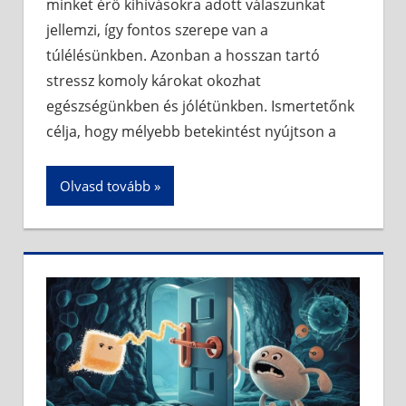
minket érő kihívásokra adott válaszunkat
jellemzi, így fontos szerepe van a
túlélésünkben. Azonban a hosszan tartó
stressz komoly károkat okozhat
egészségünkben és jólétünkben. Ismertetőnk
célja, hogy mélyebb betekintést nyújtson a
Olvasd tovább