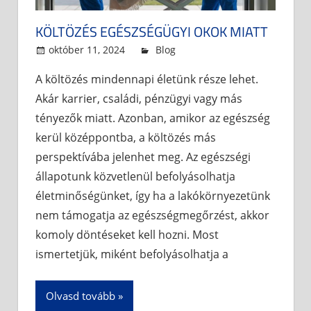
KÖLTÖZÉS EGÉSZSÉGÜGYI OKOK MIATT
október 11, 2024
admin
Blog
A költözés mindennapi életünk része lehet.
Akár karrier, családi, pénzügyi vagy más
tényezők miatt. Azonban, amikor az egészség
kerül középpontba, a költözés más
perspektívába jelenhet meg. Az egészségi
állapotunk közvetlenül befolyásolhatja
életminőségünket, így ha a lakókörnyezetünk
nem támogatja az egészségmegőrzést, akkor
komoly döntéseket kell hozni. Most
ismertetjük, miként befolyásolhatja a
Olvasd tovább