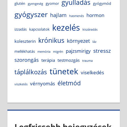
gyulladás
glutén
gyomor
gyógymód
gyengeség
gyógyszer
hajlam
hormon
hasmenés
kezelés
izzadás
kapcsolatok
kiszáradás
krónikus
környezet
koleszterin
láz
stressz
pajzsmirigy
mellékhatás
memória
migrén
szorongás
terápia
testmozgás
trauma
tünetek
táplálkozás
viselkedés
életmód
vérnyomás
viszketés
Legfrissebb bejegyzések