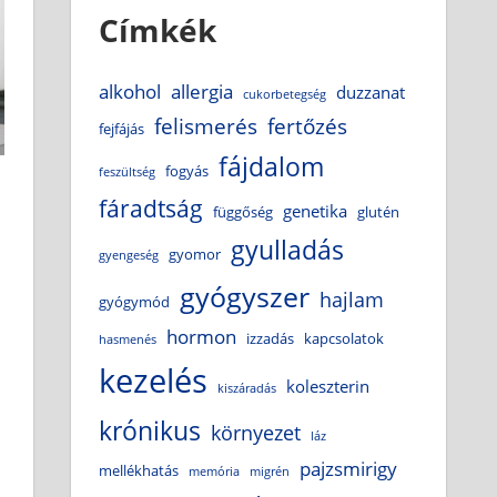
Címkék
alkohol
allergia
duzzanat
cukorbetegség
felismerés
fertőzés
fejfájás
fájdalom
fogyás
feszültség
fáradtság
genetika
függőség
glutén
gyulladás
gyomor
gyengeség
gyógyszer
hajlam
gyógymód
hormon
izzadás
kapcsolatok
hasmenés
kezelés
koleszterin
kiszáradás
krónikus
környezet
láz
pajzsmirigy
mellékhatás
memória
migrén