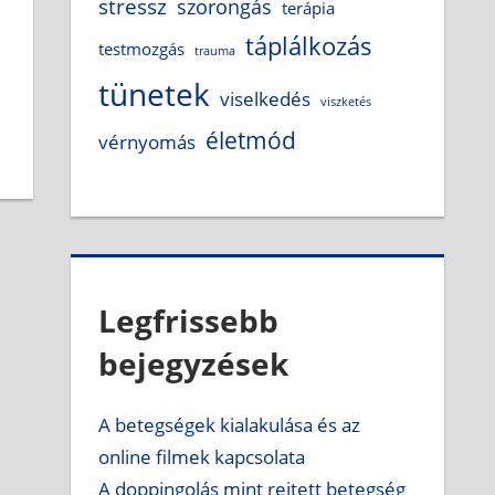
stressz
szorongás
terápia
táplálkozás
testmozgás
trauma
tünetek
viselkedés
viszketés
életmód
vérnyomás
Legfrissebb
bejegyzések
A betegségek kialakulása és az
online filmek kapcsolata
A doppingolás mint rejtett betegség