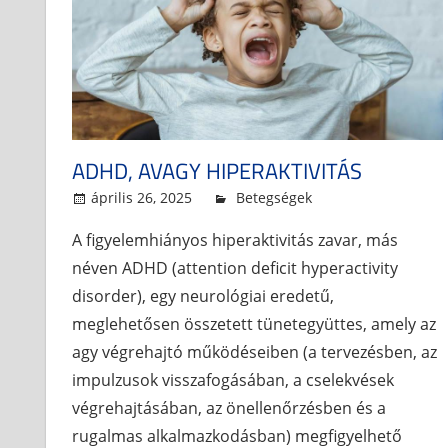
ADHD, AVAGY HIPERAKTIVITÁS
április 26, 2025
admin
Betegségek
A figyelemhiányos hiperaktivitás zavar, más
néven ADHD (attention deficit hyperactivity
disorder), egy neurológiai eredetű,
meglehetősen összetett tünetegyüttes, amely az
agy végrehajtó működéseiben (a tervezésben, az
impulzusok visszafogásában, a cselekvések
végrehajtásában, az önellenőrzésben és a
rugalmas alkalmazkodásban) megfigyelhető