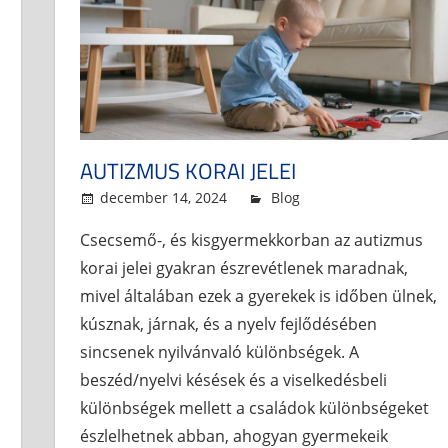
AUTIZMUS KORAI JELEI
december 14, 2024
admin
Blog
Csecsemő-, és kisgyermekkorban az autizmus
korai jelei gyakran észrevétlenek maradnak,
mivel általában ezek a gyerekek is időben ülnek,
kúsznak, járnak, és a nyelv fejlődésében
sincsenek nyilvánvaló különbségek. A
beszéd/nyelvi késések és a viselkedésbeli
különbségek mellett a családok különbségeket
észlelhetnek abban, ahogyan gyermekeik