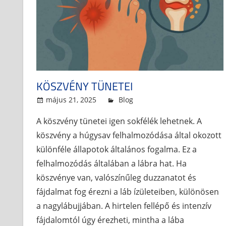
KÖSZVÉNY TÜNETEI
május 21, 2025
admin
Blog
A köszvény tünetei igen sokfélék lehetnek. A
köszvény a húgysav felhalmozódása által okozott
különféle állapotok általános fogalma. Ez a
felhalmozódás általában a lábra hat. Ha
köszvénye van, valószínűleg duzzanatot és
fájdalmat fog érezni a láb ízületeiben, különösen
a nagylábujjában. A hirtelen fellépő és intenzív
fájdalomtól úgy érezheti, mintha a lába