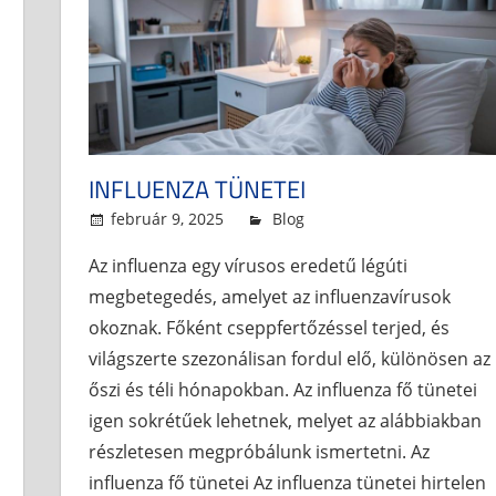
INFLUENZA TÜNETEI
február 9, 2025
admin
Blog
Az influenza egy vírusos eredetű légúti
megbetegedés, amelyet az influenzavírusok
okoznak. Főként cseppfertőzéssel terjed, és
világszerte szezonálisan fordul elő, különösen az
őszi és téli hónapokban. Az influenza fő tünetei
igen sokrétűek lehetnek, melyet az alábbiakban
részletesen megpróbálunk ismertetni. Az
influenza fő tünetei Az influenza tünetei hirtelen