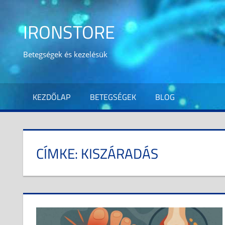
Skip
to
IRONSTORE
content
Betegségek és kezelésük
KEZDŐLAP
BETEGSÉGEK
BLOG
CÍMKE:
KISZÁRADÁS