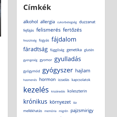
Címkék
alkohol
allergia
duzzanat
cukorbetegség
felismerés
fertőzés
fejfájás
fájdalom
fogyás
feszültség
fáradtság
genetika
függőség
glutén
gyulladás
gyomor
gyengeség
gyógyszer
hajlam
gyógymód
hormon
izzadás
kapcsolatok
hasmenés
kezelés
koleszterin
kiszáradás
krónikus
környezet
láz
pajzsmirigy
mellékhatás
memória
migrén