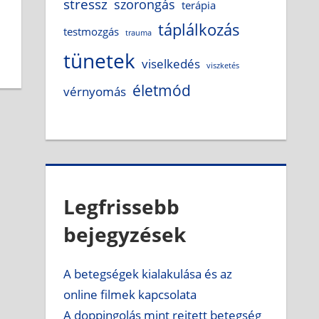
stressz
szorongás
terápia
táplálkozás
testmozgás
trauma
tünetek
viselkedés
viszketés
életmód
vérnyomás
Legfrissebb
bejegyzések
A betegségek kialakulása és az
online filmek kapcsolata
A doppingolás mint rejtett betegség