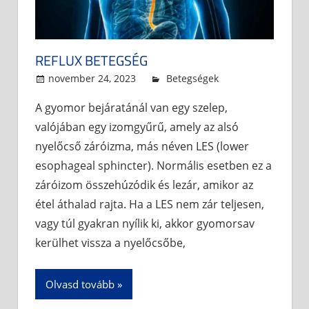
REFLUX BETEGSÉG
november 24, 2023
admin
Betegségek
A gyomor bejáratánál van egy szelep,
valójában egy izomgyűrű, amely az alsó
nyelőcső záróizma, más néven LES (lower
esophageal sphincter). Normális esetben ez a
záróizom összehúzódik és lezár, amikor az
étel áthalad rajta. Ha a LES nem zár teljesen,
vagy túl gyakran nyílik ki, akkor gyomorsav
kerülhet vissza a nyelőcsőbe,
Olvasd tovább