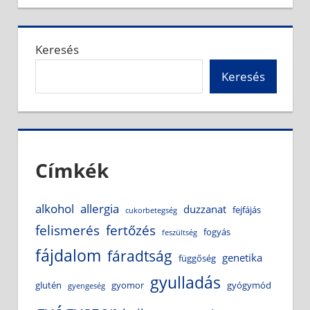
Keresés
Keresés
Címkék
alkohol
allergia
duzzanat
fejfájás
cukorbetegség
felismerés
fertőzés
fogyás
feszültség
fájdalom
fáradtság
genetika
függőség
gyulladás
glutén
gyomor
gyógymód
gyengeség