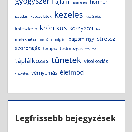
gyógyszer
hajlam
hormon
hasmenés
kezelés
izzadás
kapcsolatok
kiszáradás
krónikus
környezet
koleszterin
láz
stressz
pajzsmirigy
mellékhatás
memória
migrén
szorongás
terápia
testmozgás
trauma
tünetek
táplálkozás
viselkedés
életmód
vérnyomás
viszketés
Legfrissebb bejegyzések