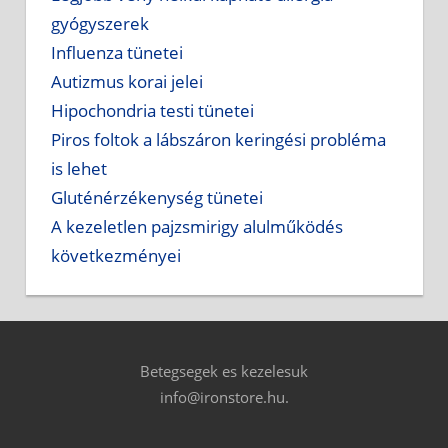
gyógyszerek
Influenza tünetei
Autizmus korai jelei
Hipochondria testi tünetei
Piros foltok a lábszáron keringési probléma
is lehet
Gluténérzékenység tünetei
A kezeletlen pajzsmirigy alulműködés
következményei
Betegsegek es kezelesuk
info@ironstore.hu.