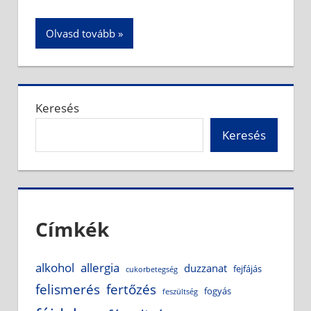
Olvasd tovább
Keresés
Keresés
Címkék
alkohol
allergia
duzzanat
fejfájás
cukorbetegség
felismerés
fertőzés
fogyás
feszültség