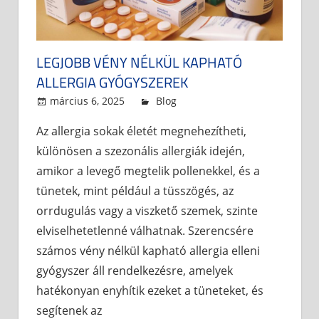
LEGJOBB VÉNY NÉLKÜL KAPHATÓ
ALLERGIA GYÓGYSZEREK
március 6, 2025
admin
Blog
Az allergia sokak életét megnehezítheti,
különösen a szezonális allergiák idején,
amikor a levegő megtelik pollenekkel, és a
tünetek, mint például a tüsszögés, az
orrdugulás vagy a viszkető szemek, szinte
elviselhetetlenné válhatnak. Szerencsére
számos vény nélkül kapható allergia elleni
gyógyszer áll rendelkezésre, amelyek
hatékonyan enyhítik ezeket a tüneteket, és
segítenek az