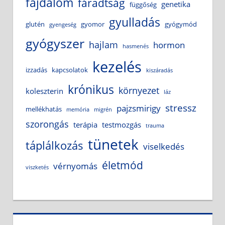
fájdalom
fáradtság
genetika
függőség
gyulladás
glutén
gyomor
gyógymód
gyengeség
gyógyszer
hajlam
hormon
hasmenés
kezelés
izzadás
kapcsolatok
kiszáradás
krónikus
környezet
koleszterin
láz
stressz
pajzsmirigy
mellékhatás
memória
migrén
szorongás
terápia
testmozgás
trauma
tünetek
táplálkozás
viselkedés
életmód
vérnyomás
viszketés