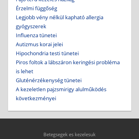
Érzelmi függőség
Legjobb vény nélkül kapható allergia
gyógyszerek
Influenza tünetei
Autizmus korai jelei
Hipochondria testi tünetei
Piros foltok a lábszáron keringési probléma
is lehet
Gluténérzékenység tünetei
A kezeletlen pajzsmirigy alulműködés
következményei
Betegsegek es kezelesuk