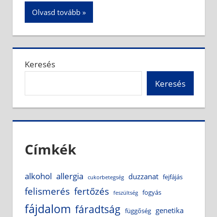
Olvasd tovább
Keresés
Keresés
Címkék
alkohol
allergia
duzzanat
fejfájás
cukorbetegség
felismerés
fertőzés
fogyás
feszültség
fájdalom
fáradtság
genetika
függőség