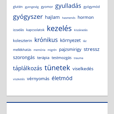
gyulladás
glutén
gyomor
gyógymód
gyengeség
gyógyszer
hajlam
hormon
hasmenés
kezelés
izzadás
kapcsolatok
kiszáradás
krónikus
környezet
koleszterin
láz
stressz
pajzsmirigy
mellékhatás
memória
migrén
szorongás
terápia
testmozgás
trauma
tünetek
táplálkozás
viselkedés
életmód
vérnyomás
viszketés