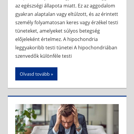
az egészségi állapota miatt. Ez az aggodalom
gyakran alaptalan vagy eltúlzott, és az érintett
személy folyamatosan keres vagy érzékel testi
tüneteket, amelyeket súlyos betegség
előjeleként értelmez. A hipochondria
leggyakoribb testi tünetei A hipochondriában
szenvedők különféle testi
Olvasd tovább