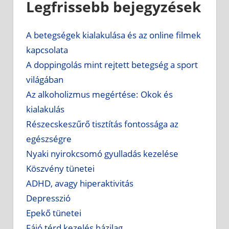
Legfrissebb bejegyzések
A betegségek kialakulása és az online filmek
kapcsolata
A doppingolás mint rejtett betegség a sport
világában
Az alkoholizmus megértése: Okok és
kialakulás
Részecskeszűrő tisztítás fontossága az
egészségre
Nyaki nyirokcsomó gyulladás kezelése
Köszvény tünetei
ADHD, avagy hiperaktivitás
Depresszió
Epekő tünetei
Fájó térd kezelés házilag