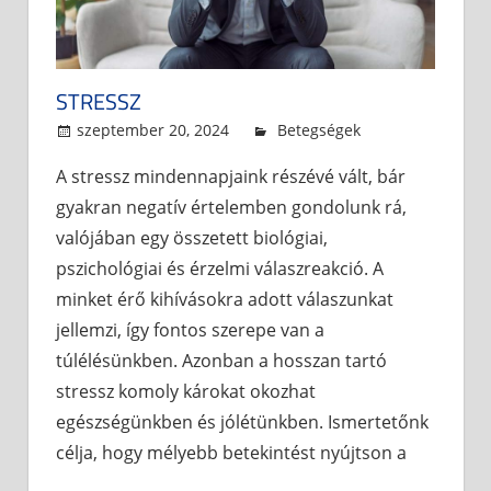
STRESSZ
szeptember 20, 2024
admin
Betegségek
A stressz mindennapjaink részévé vált, bár
gyakran negatív értelemben gondolunk rá,
valójában egy összetett biológiai,
pszichológiai és érzelmi válaszreakció. A
minket érő kihívásokra adott válaszunkat
jellemzi, így fontos szerepe van a
túlélésünkben. Azonban a hosszan tartó
stressz komoly károkat okozhat
egészségünkben és jólétünkben. Ismertetőnk
célja, hogy mélyebb betekintést nyújtson a