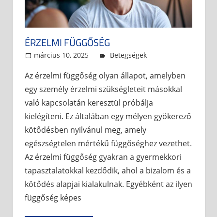
ÉRZELMI FÜGGŐSÉG
március 10, 2025
admin
Betegségek
Az érzelmi függőség olyan állapot, amelyben
egy személy érzelmi szükségleteit másokkal
való kapcsolatán keresztül próbálja
kielégíteni. Ez általában egy mélyen gyökerező
kötődésben nyilvánul meg, amely
egészségtelen mértékű függőséghez vezethet.
Az érzelmi függőség gyakran a gyermekkori
tapasztalatokkal kezdődik, ahol a bizalom és a
kötődés alapjai kialakulnak. Egyébként az ilyen
függőség képes