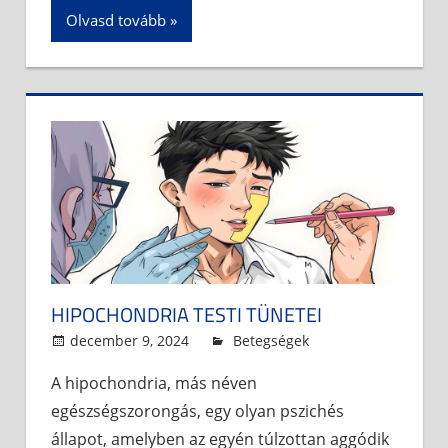
Olvasd tovább
HIPOCHONDRIA TESTI TÜNETEI
december 9, 2024
admin
Betegségek
A hipochondria, más néven
egészségszorongás, egy olyan pszichés
állapot, amelyben az egyén túlzottan aggódik