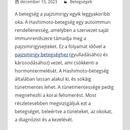
december 15, 2023
admin
Betegségek
A betegség a pajzsmirigy egyik leggyakoribb
oka. A Hashimoto-betegség egy autoimmun
rendellenesség, amelyben a szervezet saját
immunrendszere támadja meg a
pajzsmirigysejteket. Ez a folyamat idővel a
pajzsmirigy betegséghez
(gyulladásához és
károsodásához) vezet, ami csökkenti a
hormontermelését. A Hashimoto-betegség
általában lassan alakul ki, és sokáig
tünetmentes lehet. A tünetmentessége pedig
megnehezíti a korai felismerést. Most
részletesebben megvizsgáljuk ezt a
betegséget, beleértve a tüneteket, az okokat,
a diagnózist és a kezelését.