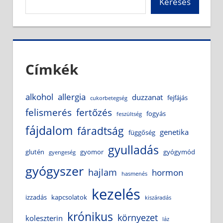
Keresés
Címkék
alkohol
allergia
duzzanat
fejfájás
cukorbetegség
felismerés
fertőzés
fogyás
feszültség
fájdalom
fáradtság
genetika
függőség
gyulladás
glutén
gyomor
gyógymód
gyengeség
gyógyszer
hajlam
hormon
hasmenés
kezelés
izzadás
kapcsolatok
kiszáradás
krónikus
környezet
koleszterin
láz